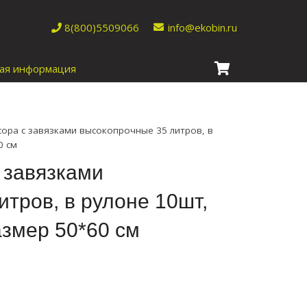
8(800)5509066
info@ekobin.ru
ая информация
сора с завязками высокопрочные 35 литров, в
0 см
 завязками
тров, в рулоне 10шт,
змер 50*60 см