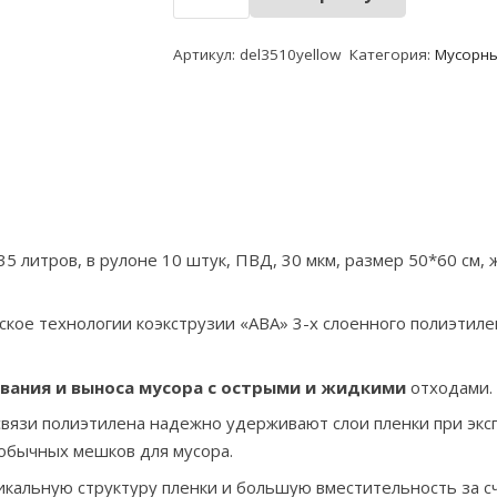
товара
Мешки
Артикул:
del3510yellow
Категория:
Мусорн
для
мусора
с
завязками
высокопрочные
35
литров,
в
5 литров, в рулоне 10 штук, ПВД, 30 мкм, размер 50*60 см, 
рулоне
10шт,
кое технологии коэкструзии «АВА» 3-х слоенного полиэтиле
серия
"DELUXE",
вания и выноса мусора с острыми и жидкими
отходами.
размер
50*60
 связи полиэтилена надежно удерживают слои пленки при эк
см
обычных мешков для мусора.
кальную структуру пленки и большую вместительность за сч