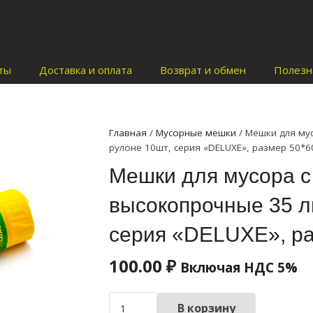
ты
Доставка и оплата
Возврат и обмен
Полезн
Главная
/
Мусорные мешки
/ Мешки для му
рулоне 10шт, серия «DELUXE», размер 50*6
Мешки для мусора с
высокопрочные 35 ли
серия «DELUXE», ра
100.00
₽
Включая НДС 5%
Количество
В корзину