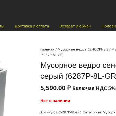
ты
Доставка и оплата
Возврат и обмен
Полезн
Главная
/
Мусорные ведра СЕНСОРНЫЕ
/ Му
(6287P-8L-GR)
Мусорное ведро сен
серый (6287P-8L-GR
5,590.00
₽
Включая НДС 5%
Нет в наличии
Артикул:
EK6287P-8L-GR
Категория:
Мусорн