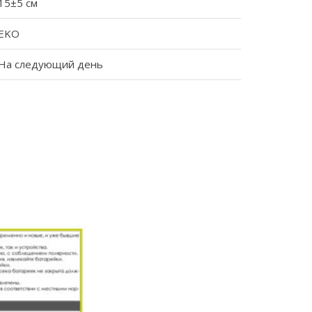
15
±
5 см
EKO
На следующий день