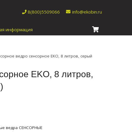
8(800)5509066
info@ekobin.ru
ая информация
сорное ведро сенсорное EKO, 8 литров, серый
сорное EKO, 8 литров,
)
ые ведра СЕНСОРНЫЕ