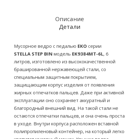
с
педалью
EKO,
Описание
6
Детали
литров,
благородная
Мусорное ведро с педалью
EKO
серии
сталь
STELLA STEP BIN
модель
EK9384MT-6L
, 6
(9384MT-
литров, изготовлено из высококачественной
6L)
брашированной нержавеющей стали, со
специальным защитным покрытием,
защищающим корпус изделия от появления
жирных отпечатков пальцев. Даже при активной
эксплуатации оно сохраняет аккуратный и
благородный внешний вид. На такой стали не
остаются отпечатки пальцев, и она очень проста
в уходе. Внутри корпуса расположен вставной
полипропиленовый контейнер, на который легко
крепится мусорный мешок. Крышка ведра