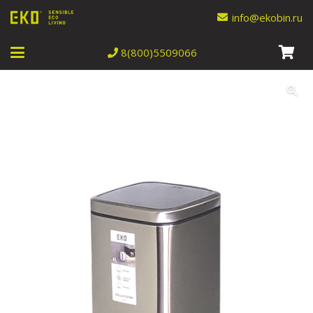
info@ekobin.ru
8(800)5509066