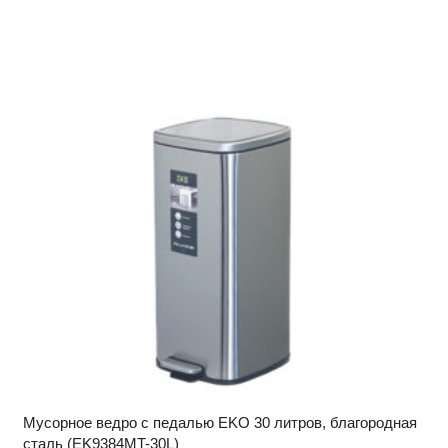
Мусорное ведро c педалью EKO 30 литров, благородная
сталь (EK9384MT-30L)