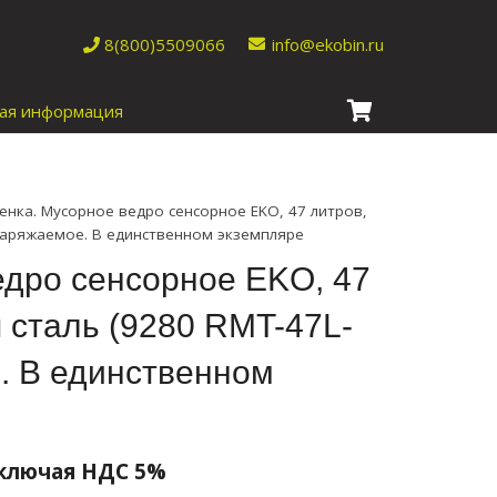
8(800)5509066
info@ekobin.ru
ая информация
енка. Мусорное ведро сенсорное EKO, 47 литров,
езаряжаемое. В единственном экземпляре
едро сенсорное EKO, 47
 сталь (9280 RMT-47L-
. В единственном
ьная
екущая
ключая НДС 5%
ена: