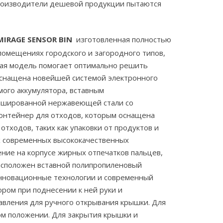
производители дешевой продукции пытаются
MIRAGE SENSOR BIN
изготовленная полностью
помещениях городского и загородного типов,
нная модель помогает оптимально решить
снащена новейшей системой электронного
ого аккумулятора, вставным
рашированной нержавеющей стали со
онтейнер для отходов, которым оснащена
тходов, таких как упаковки от продуктов и
х современных высококачественных
ие на корпусе жирных отпечатков пальцев,
расположен вставной полипропиленовый
инновационные технологии и современный
ром при поднесении к ней руки и
равления для ручного открывания крышки. Для
ом положении. Для закрытия крышки и