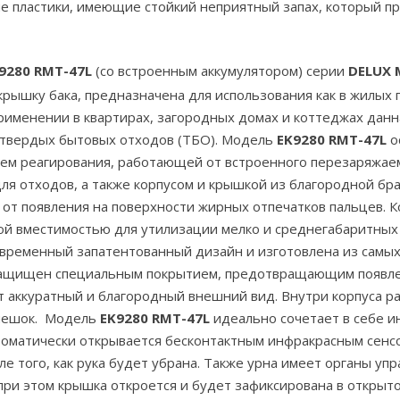
 пластики, имеющие стойкий неприятный запах, который 
9280 RMT-47L
(со встроенным аккумулятором) серии
DELUX 
рышку бака, предназначена для использования как в жилых 
 применении в квартирах, загородных домах и коттеджах да
 твердых бытовых отходов (ТБО). Модель
EK9280 RMT-47L
о
ем реагирования, работающей от встроенного перезаряжаем
я отходов, а также корпусом и крышкой из благородной б
т появления на поверхности жирных отпечатков пальцев. К
ой вместимостью для утилизации мелко и среднегабаритных о
овременный запатентованный дизайн и изготовлена из самы
ащищен специальным покрытием, предотвращающим появлен
ет аккуратный и благородный внешний вид. Внутри корпуса 
 мешок. Модель
EK9280 RMT-47L
идеально сочетает в себе 
оматически открывается бесконтактным инфракрасным сенсо
ле того, как рука будет убрана. Также урна имеет органы уп
 при этом крышка откроется и будет зафиксирована в открыт