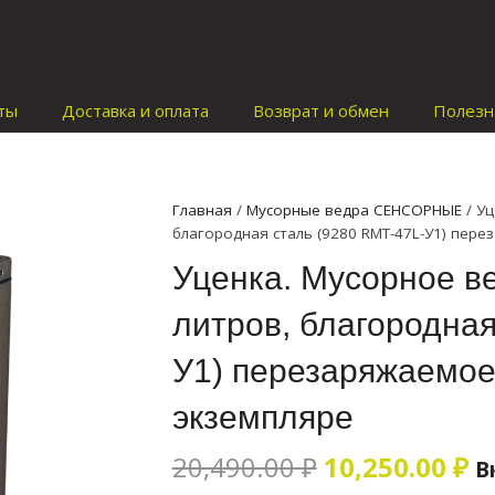
ты
Доставка и оплата
Возврат и обмен
Полезн
Главная
/
Мусорные ведра СЕНСОРНЫЕ
/ Уц
благородная сталь (9280 RMT-47L-У1) пер
Уценка. Мусорное в
литров, благородная
У1) перезаряжаемое
экземпляре
Первоначал
Т
20,490.00
₽
10,250.00
₽
В
цена
ц