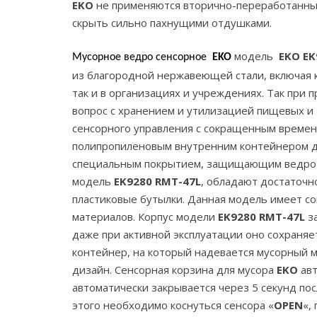
EKO
не применяются вторично-переработанные
скрыть сильно пахнущими отдушками.
модель
EKO EK
Мусорное ведро сенсорное
EKO
из благородной нержавеющей стали, включая к
так и в организациях и учреждениях. Так при
вопрос с хранением и утилизацией пищевых и
сенсорного управления с сокращенным времен
полипропиленовым внутренним контейнером дл
специальным покрытием, защищающим ведро о
модель
EK9280 RMT-47L
, обладают достаточн
пластиковые бутылки. Данная модель имеет с
материалов. Корпус модели
EK9280 RMT-47L
з
даже при активной эксплуатации оно сохраня
контейнер, на который надевается мусорный
дизайн. Сенсорная корзина для мусора
EKO
авт
автоматически закрывается через 5 секунд пос
этого необходимо коснуться сенсора «
OPEN
«,