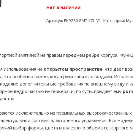
составляла
10
Нет в наличии
20,490.00 ₽.
Артикул:
EK9280 RMT-47L-У1
Категории:
Му
ортной вмятиной на правом переднем ребре корпуса. Функц
я использования на
открытом пространстве
, что дает в
у, что особенно важно, когда руки заняты отходами. Исполь
изделие дополнительные требования по внешнему виду и ка
орное ведро частью интерьера, и, по сути, придает ему
рол
анства.
ваются исключительно из премиальных высококачественных
еллектуальной системы электронного управления. Все модел
окий выбор формы, цвета и полезного объема сенсорного м