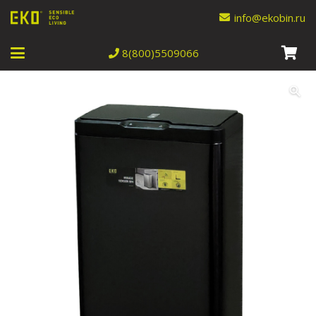
info@ekobin.ru
8(800)5509066