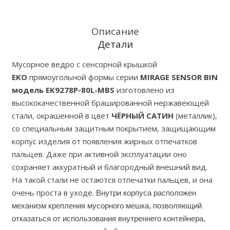
сенсорное
EKO,
80
Описание
литров,
Детали
черный
Мусорное ведро с сенсорной крышкой
сатин
EKO
прямоугольной формы серии
MIRAGE SENSOR BIN
(EK9278P-
модель EK9278P-80L-MBS
изготовлено из
80L-
высококачественной брашированной нержавеющей
MBS)
стали, окрашенной в цвет
ЧЁРНЫЙ САТИН
(металлик),
со специальным защитным покрытием, защищающим
корпус изделия от появления жирных отпечатков
пальцев. Даже при активной эксплуатации оно
сохраняет аккуратный и благородный внешний вид.
На такой стали не остаются отпечатки пальцев, и она
очень проста в уходе.
Внутри корпуса расположен
механизм крепления мусорного мешка, позволяющий
отказаться от использования внутреннего контейнера,